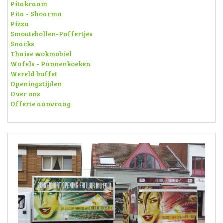
Pitakraam
Pita - Shoarma
Pizza
Smoutebollen-Poffertjes
Snacks
Thaise wokmobiel
Wafels - Pannenkoeken
Wereld buffet
Openingstijden
Over ons
Offerte aanvraag