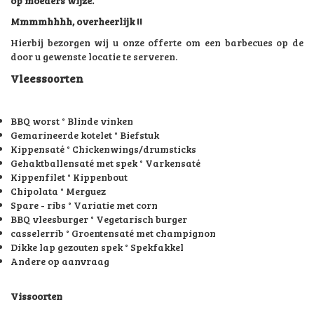
op moeders wijze.
Mmmmhhhh, overheerlijk !!
Hierbij bezorgen wij u onze offerte om een barbecues op de
door u gewenste locatie te serveren.
Vleessoorten
BBQ worst ° Blinde vinken
Gemarineerde kotelet ° Biefstuk
Kippensaté ° Chickenwings/drumsticks
Gehaktballensaté met spek ° Varkensaté
Kippenfilet ° Kippenbout
Chipolata ° Merguez
Spare - ribs ° Variatie met corn
BBQ vleesburger ° Vegetarisch burger
casselerrib ° Groentensaté met champignon
Dikke lap gezouten spek ° Spekfakkel
Andere op aanvraag
Vissoorten