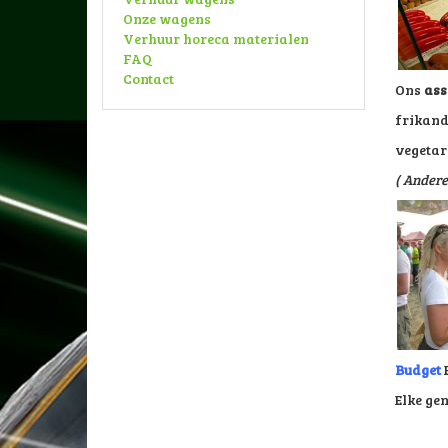
Onze wagens
Verhuur horeca materialen
FAQ
Contact
Ons
ass
frikande
vegetar
( Andere
Budget
E
Elke ge