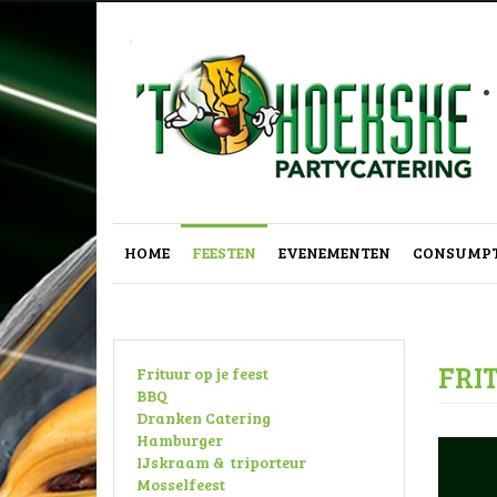
.
HOME
FEESTEN
EVENEMENTEN
CONSUMPT
FRI
Frituur op je feest
BBQ
Dranken Catering
Hamburger
IJskraam & triporteur
Mosselfeest