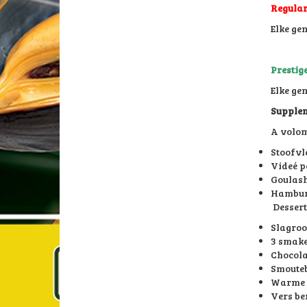
Regula
Elke ge
Prestig
Elke ge
Supplem
A volon
Stoofvl
Videé p
Goulash
Hamburg
Dessert
Slagroo
3 smaken
Chocola
Smouteb
Warme w
Vers be