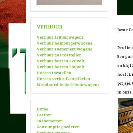
VERHUUR
Beste Fe
Verhuur frituurwagens
Verhuur hamburgerwagens
Proficia
Verhuur evenement wagens
Verhuur gas toestellen
Een pun
Verhuur horeca 220volt
en blijf
Verhuur horeca 380volt
Horeca toestellen
hoeft hi
Horeca verbruiksartikelen
prijsje.
Standaard in de frituurwagens
in onz
Home
Feesten
Evenementen
Consumptie goederen
Verhuur wagens