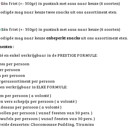
r
Eén friet (+- 350gr) in puntzak met saus naar keuze (6 soorten)
nodigde mag naar keuze twee snacks uit ons assortiment eten.
e
Eén friet (+- 350gr) in puntzak met saus naar keuze (6 soorten)
nodigde mag naar keuze
onbeperkt snacks
uit ons assortiment eten.
enten :
té en enkel verkrijgbaar in de PRESTIGE FORMULE:
ees per persoon
er persoon
 per persoon
erassortiment per persoon
en verkrijgbaar in ELKE FORMULE:
m per persoon ( a volonté )
 vers schepijs per persoon ( a volonté )
desaus per persoon ( a volonté )
ollen per persoon ( vanaf feesten van 30 pers. )
afels per persoon ( vanaf feesten van 30 pers. )
reide desserten: Chocomousse Pudding, Tiramisu