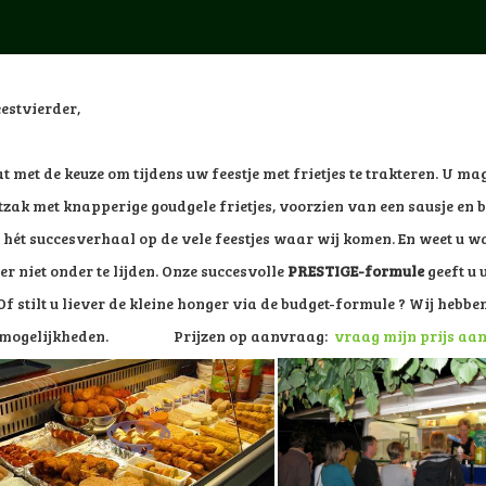
estvierder,
t met de keuze om tijdens uw feestje met frietjes te trakteren. U m
tzak met knapperige goudgele frietjes, voorzien van een sausje en b
t hét succesverhaal op de vele feestjes waar wij komen.
En weet u wa
er niet onder te lijden.
Onze succesvolle
PRESTIGE-formule
geeft u 
 Of stilt u liever de kleine honger via de budget-formule ? Wij hebb
e mogelijkheden. Prijzen op aanvraag:
vraag mijn prijs aa