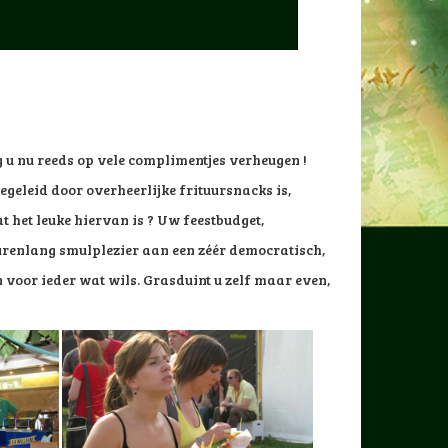
ag u nu reeds op vele complimentjes verheugen !
egeleid door overheerlijke frituursnacks is,
t het leuke hiervan is ?
Uw feestbudget,
urenlang smulplezier aan een zéér democratisch,
en voor ieder wat wils. Grasduint u zelf maar even,
n