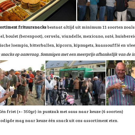
ortiment frituursnacks
bestaat altijd uit minimum 11 soorten zoals
l, boulet (berenpoot), cervela, viandelle, mexicano, saté, huisberei
ische loempia, bitterballen, kipcorn, kipnugets, kaassoufflé en vle
 snacks op aanvraag. Sommigen met een meerprijs afhankelijk van de ink
én friet (+- 350gr) in puntzak met saus naar keuze (6 soorten)
nodigde mag naar keuze één snack uit ons assortiment eten.