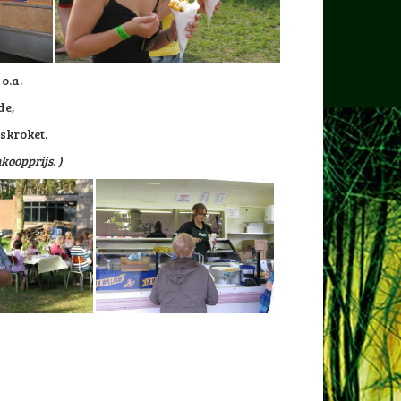
 o.a.
de,
eskroket.
oopprijs. )