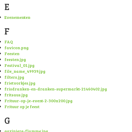
E
Evenementen
F
FAQ
favicon.png
Feesten
feesten.jpg
Festival_01.jpg
file_name_49939.jpg
filters.jpg
frietvorkjes.jpg
frisdranken-en-dranken-supermarkt-21460402.jpg
fritsaus.jpg
Frituur-op-je-event-2-300x200.jpg
Frituur op je feest
G
gaziniere-flamme.jpg