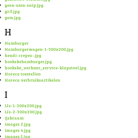
gesn-uien-snip.jpg
gril.jpg
gsm.jpg
H
Hamburger
Hamburgerwagen-1-300x200.jpg
hendi-crepes-.jpg
hoekskehamburger.jpg
hoekske_verhuur_service-klapstoel.jpg
Horeca toestellen
Horeca verbruiksartikelen
I
IJs-1-300x200.jpg
IJs-2-300x200.jpg
ijskraam
images 2.jpg
images 4.jpg
images 5.jpg