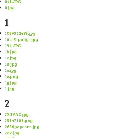
041.JPG
0.jpg
1
1019342485.jpg
16a-5-polig-.jpg
194.JPG
1b.jpg
1c.jpg
1d.jpg
1e.jpg
1e.png
1g.jpg
1.jpg
2
220VAC.jpg
25947983.png
2656popcorn.jpg
282.jpg