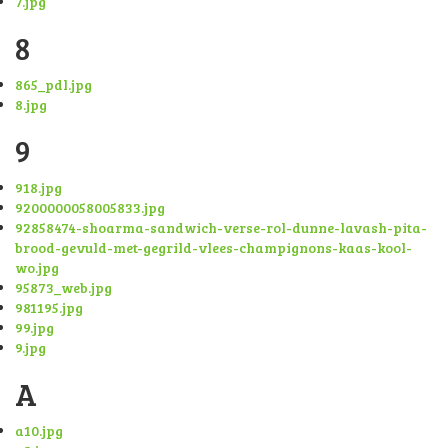
7.jpg
8
865_pdl.jpg
8.jpg
9
918.jpg
9200000058005833.jpg
92858474-shoarma-sandwich-verse-rol-dunne-lavash-pita-
brood-gevuld-met-gegrild-vlees-champignons-kaas-kool-
wo.jpg
95873_web.jpg
981195.jpg
99.jpg
9.jpg
A
a10.jpg