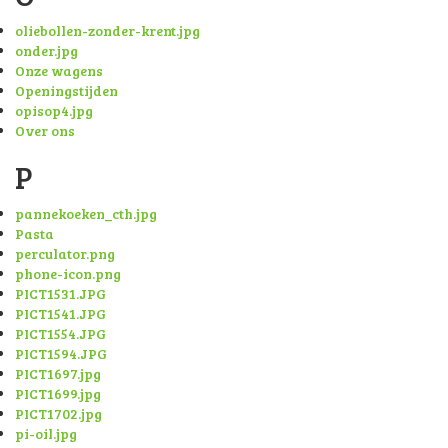
oliebollen-zonder-krent.jpg
onder.jpg
Onze wagens
Openingstijden
opisop4.jpg
Over ons
P
pannekoeken_cth.jpg
Pasta
perculator.png
phone-icon.png
PICT1531.JPG
PICT1541.JPG
PICT1554.JPG
PICT1594.JPG
PICT1697.jpg
PICT1699.jpg
PICT1702.jpg
pi-oil.jpg