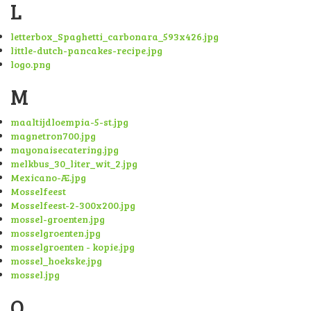
L
letterbox_Spaghetti_carbonara_593x426.jpg
little-dutch-pancakes-recipe.jpg
logo.png
M
maaltijdloempia-5-st.jpg
magnetron700.jpg
mayonaisecatering.jpg
melkbus_30_liter_wit_2.jpg
Mexicano-Æ.jpg
Mosselfeest
Mosselfeest-2-300x200.jpg
mossel-groenten.jpg
mosselgroenten.jpg
mosselgroenten - kopie.jpg
mossel_hoekske.jpg
mossel.jpg
O