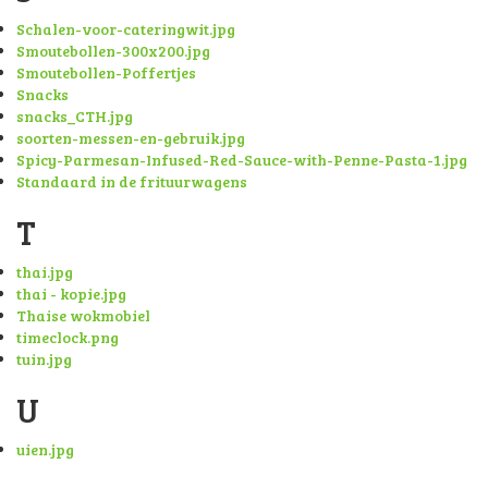
Schalen-voor-cateringwit.jpg
Smoutebollen-300x200.jpg
Smoutebollen-Poffertjes
Snacks
snacks_CTH.jpg
soorten-messen-en-gebruik.jpg
Spicy-Parmesan-Infused-Red-Sauce-with-Penne-Pasta-1.jpg
Standaard in de frituurwagens
T
thai.jpg
thai - kopie.jpg
Thaise wokmobiel
timeclock.png
tuin.jpg
U
uien.jpg