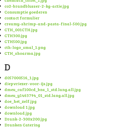
chemisch_toilet_1.jpg
co2-brandblusser-2-kg-actie.jpg
Consumptie goederen
contact formulier
creamy-shrimp-and-pasta-final-500.jpg
CTH_001CTH.jpg
CTH300.jpg
CTH500.jpg
cth-logo_smal_1.png
CTH_shoarma.jpg
D
d057000516_1.jpg
diepvriezer-voor-ijs.jpg
dmeu_caf100cd_bns_1_std.lang.all.jpg
dmeu_y1463794_01_std.lang.all.jpg
doe_het_zelf.jpg
download 1.jpg
download.jpg
Drank-2-300x200.jpg
Dranken Catering