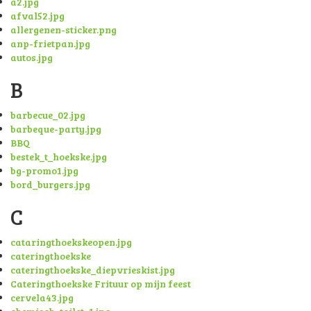
a2.jpg
afval52.jpg
allergenen-sticker.png
anp-frietpan.jpg
autos.jpg
B
barbecue_02.jpg
barbeque-party.jpg
BBQ
bestek_t_hoekske.jpg
bg-promo1.jpg
bord_burgers.jpg
C
cataringthoekskeopen.jpg
cateringthoekske
cateringthoekske_diepvrieskist.jpg
Cateringthoekske Frituur op mijn feest
cervela43.jpg