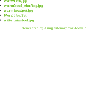
Wafwl cth.jpg
Warmhoud_chafing.jpg
warmhoudpot.jpg
Wereld buffet
witte_tuinstoel.jpg
Generated by Aimy Sitemap for Joomla!