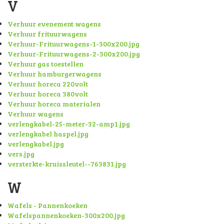
V
Verhuur evenement wagens
Verhuur frituurwagens
Verhuur-Frituurwagens-1-300x200.jpg
Verhuur-Frituurwagens-2-300x200.jpg
Verhuur gas toestellen
Verhuur hamburgerwagens
Verhuur horeca 220volt
Verhuur horeca 380volt
Verhuur horeca materialen
Verhuur wagens
verlengkabel-25-meter-32-amp1.jpg
verlengkabel haspel.jpg
verlengkabel.jpg
vers.jpg
versterkte-kruissleutel--763831.jpg
W
Wafels - Pannenkoeken
Wafelspannenkoeken-300x200.jpg