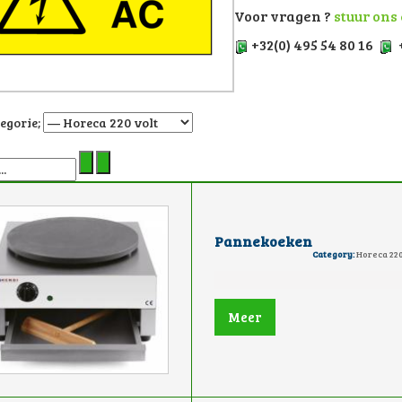
Voor vragen ?
stuur ons
+32(0) 495 54 80 16
+
tegorie;
Pannekoeken
Category:
Horeca 220
Meer