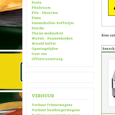
Pasta
Pitakraam
Pita - Shoarma
Pizza
Smoutebollen-Poffertjes
Snacks
Thaise wokmobiel
Kies ca
Wafels - Pannenkoeken
Wereld buffet
Openingstijden
Over ons
Offerte aanvraag
VERHUUR
Verhuur frituurwagens
Verhuur hamburgerwagens
Verhuur evenement wagens