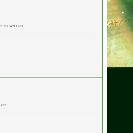
:
Horeca 220 volt
 volt