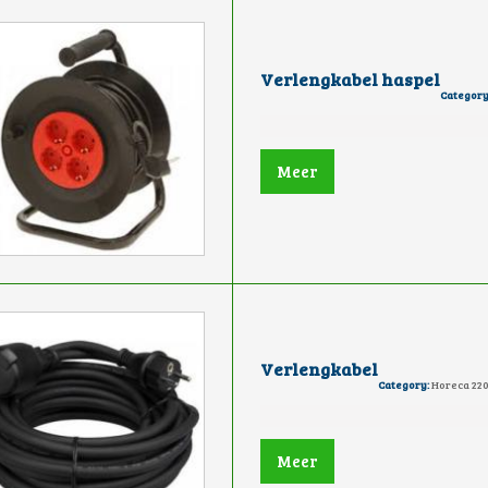
Verlengkabel haspel
Category
Meer
Verlengkabel
Category:
Horeca 220
Meer