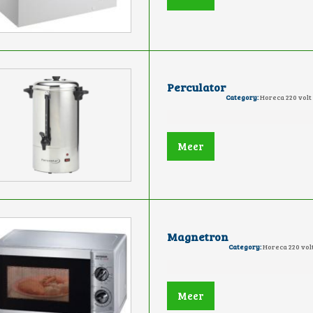
Perculator
Category:
Horeca 220 volt
Meer
Magnetron
Category:
Horeca 220 vol
Meer