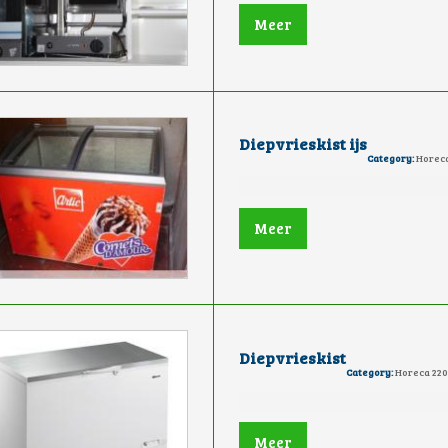
Meer
Diepvrieskist ijs
Category:
Horeca
Meer
Diepvrieskist
Category:
Horeca 220
Meer