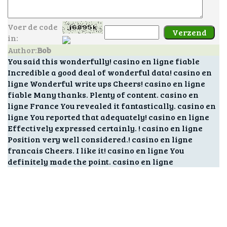
Voer de code
in:
Author:
Bob
You said this wonderfully! casino en ligne fiable
Incredible a good deal of wonderful data! casino en
ligne Wonderful write ups Cheers! casino en ligne
fiable Many thanks. Plenty of content. casino en
ligne France You revealed it fantastically. casino en
ligne You reported that adequately! casino en ligne
Effectively expressed certainly. ! casino en ligne
Position very well considered.! casino en ligne
francais Cheers. I like it! casino en ligne You
definitely made the point. casino en ligne