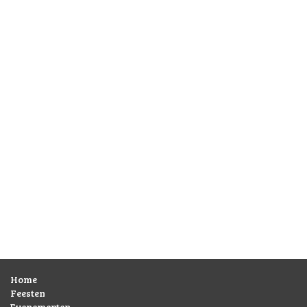
Home
Feesten
Evenementen