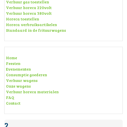
Verhuur gas toestellen
Verhuur horeca 220volt
Verhuur horeca 380volt
Horeca toestellen
Horeca verbruiksartikelen
Standaard in de frituurwagens
Home
Feesten
Evenementen
Consumptie goederen
Verhuur wagens
Onze wagens
Verhuur horeca materialen
FAQ
Contact
2